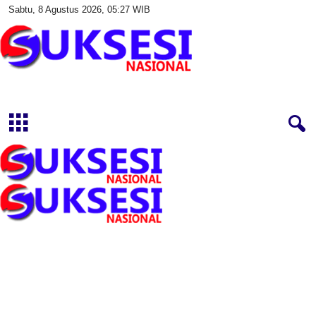
Sabtu, 8 Agustus 2026, 05:27 WIB
S
u
k
s
e
s
i
N
a
s
i
o
n
a
l