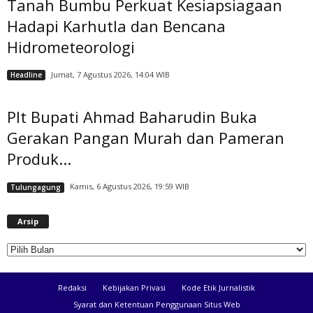
Tanah Bumbu Perkuat Kesiapsiagaan
Hadapi Karhutla dan Bencana
Hidrometeorologi
Jumat, 7 Agustus 2026, 14:04 WIB
Headline
Plt Bupati Ahmad Baharudin Buka
Gerakan Pangan Murah dan Pameran
Produk...
Kamis, 6 Agustus 2026, 19:59 WIB
Tulungagung
A
Arsip
r
s
i
p
Redaksi
Kebijakan Privasi
Kode Etik Jurnalistik
Syarat dan Ketentuan Penggunaan Situs Web