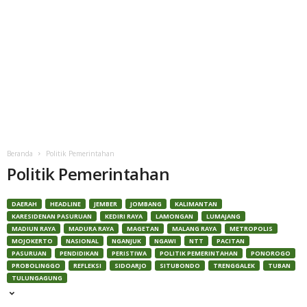
Beranda
Politik Pemerintahan
Politik Pemerintahan
DAERAH
HEADLINE
JEMBER
JOMBANG
KALIMANTAN
KARESIDENAN PASURUAN
KEDIRI RAYA
LAMONGAN
LUMAJANG
MADIUN RAYA
MADURA RAYA
MAGETAN
MALANG RAYA
METROPOLIS
MOJOKERTO
NASIONAL
NGANJUK
NGAWI
NTT
PACITAN
PASURUAN
PENDIDIKAN
PERISTIWA
POLITIK PEMERINTAHAN
PONOROGO
PROBOLINGGO
REFLEKSI
SIDOARJO
SITUBONDO
TRENGGALEK
TUBAN
TULUNGAGUNG