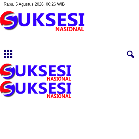
Rabu, 5 Agustus 2026, 06:26 WIB
S
u
k
s
e
s
i
N
a
s
i
o
n
a
l