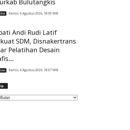
jurkab Bulutangkis
Kamis, 6 Agustus 2026, 18:09 WIB
ine
ati Andi Rudi Latif
rkuat SDM, Disnakertrans
ar Pelatihan Desain
fis...
Kamis, 6 Agustus 2026, 18:07 WIB
ine
A
ip
r
s
i
p