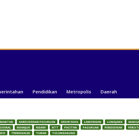
merintahan
Pendidikan
Metropolis
Daerah
IMANTAN
KARESIDENAN PASURUAN
KEDIRI RAYA
LAMONGAN
LUMAJANG
MADIU
SIONAL
NGANJUK
NGAWI
NTT
PACITAN
PASURUAN
PENDIDIKAN
PERIST
NDO
TRENGGALEK
TUBAN
TULUNGAGUNG