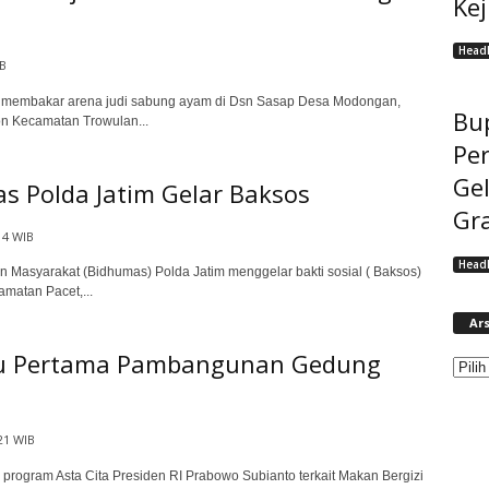
Ke
Headl
IB
n membakar arena judi sabung ayam di Dsn Sasap Desa Modongan,
Bup
 Kecamatan Trowulan...
Pe
Gel
 Polda Jatim Gelar Baksos
Gra
14 WIB
Headl
asyarakat (Bidhumas) Polda Jatim menggelar bakti sosial ( Baksos)
matan Pacet,...
Ars
atu Pertama Pambangunan Gedung
21 WIB
ogram Asta Cita Presiden RI Prabowo Subianto terkait Makan Bergizi