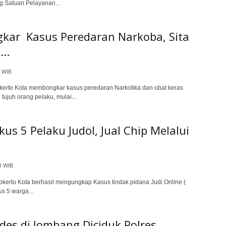
 Satuan Pelayanan...
gkar Kasus Peredaran Narkoba, Sita
..
1 WIB
erto Kota membongkar kasus peredaran Narkotika dan obat keras
tujuh orang pelaku, mulai...
us 5 Pelaku Judol, Jual Chip Melalui
8 WIB
rto Kota berhasil mengungkap Kasus tindak pidana Judi Online (
s 5 warga...
des di Jombang Diciduk Polres