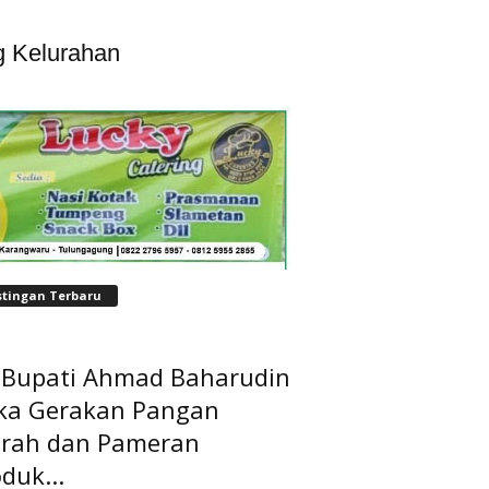
g Kelurahan
stingan Terbaru
t Bupati Ahmad Baharudin
ka Gerakan Pangan
rah dan Pameran
duk...