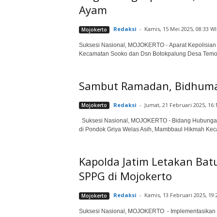
Ayam
Redaksi
-
Kamis, 15 Mei 2025, 08:33 W
Mojokerto
Suksesi Nasional, MOJOKERTO - Aparat Kepolisia
Kecamatan Sooko dan Dsn Botokpalung Desa Temon
Sambut Ramadan, Bidhumas
Redaksi
-
Jumat, 21 Februari 2025, 16:
Mojokerto
Suksesi Nasional, MOJOKERTO - Bidang Hubungan M
di Pondok Griya Welas Asih, Mambbaul Hikmah Keca
Kapolda Jatim Letakan B
SPPG di Mojokerto
Redaksi
-
Kamis, 13 Februari 2025, 19:
Mojokerto
Suksesi Nasional, MOJOKERTO - Implementasikan pr