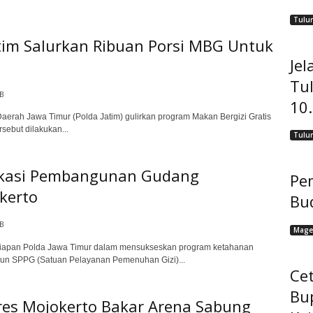
Tulu
atim Salurkan Ribuan Porsi MBG Untuk
Jel
Tu
IB
10
rah Jawa Timur (Polda Jatim) gulirkan program Makan Bergizi Gratis
rsebut dilakukan...
Tulu
okasi Pembangunan Gudang
Pem
kerto
Bu
IB
Mage
apan Polda Jawa Timur dalam mensukseskan program ketahanan
gun SPPG (Satuan Pelayanan Pemenuhan Gizi)...
Cet
Bu
res Mojokerto Bakar Arena Sabung