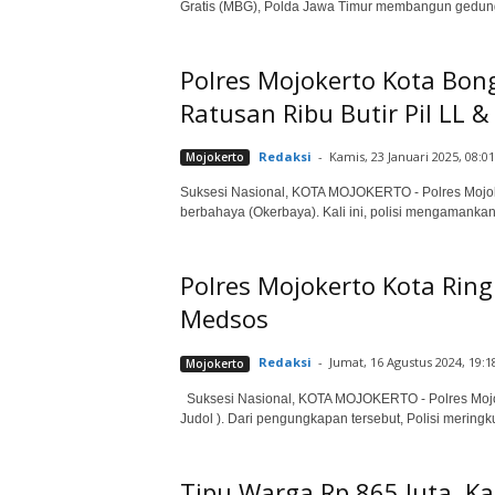
Gratis (MBG), Polda Jawa Timur membangun gedung
Polres Mojokerto Kota Bon
Ratusan Ribu Butir Pil LL & .
Redaksi
-
Kamis, 23 Januari 2025, 08:0
Mojokerto
Suksesi Nasional, KOTA MOJOKERTO - Polres Mojok
berbahaya (Okerbaya). Kali ini, polisi mengamankan 
Polres Mojokerto Kota Ringk
Medsos
Redaksi
-
Jumat, 16 Agustus 2024, 19:1
Mojokerto
Suksesi Nasional, KOTA MOJOKERTO - Polres Mojoke
Judol ). Dari pengungkapan tersebut, Polisi meringku
Tipu Warga Rp 865 Juta, Ka