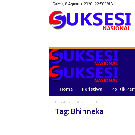
Sabtu, 8 Agustus 2026, 22:56 WIB
S
u
k
s
e
s
i
N
a
Home
Peristiwa
Politik Pe
s
i
Beranda
Topik
Bhinneka
o
Tag: Bhinneka
n
a
l