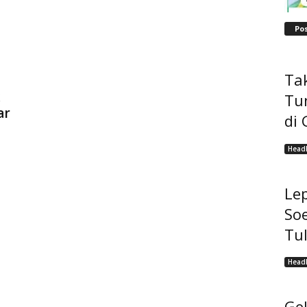
Po
Tak
Tu
ar
di 
Headl
Lep
Soe
Tu
Headl
Ge