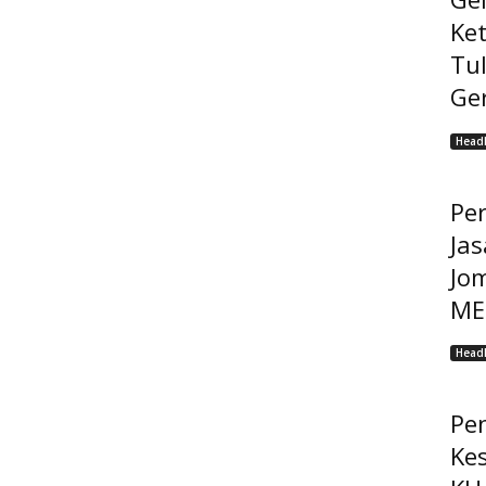
Ke
Tu
Ge
Headl
Pe
Jas
Jo
MEP
Headl
Pe
Ke