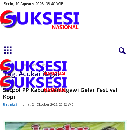
Senin, 10 Agustus 2026, 08:40 WIB
S
u
k
s
e
s
Beranda
Topik
#cukai ilegal
i
Tag: #cukai ilegal
N
a
s
Satpol PP Kabupaten Ngawi Gelar Festival
i
Kopi
o
Redaksi
-
Jumat, 21 Oktober 2022, 20:32 WIB
n
a
l