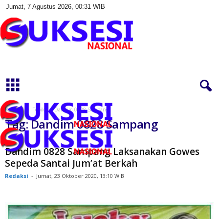
Jumat, 7 Agustus 2026, 00:31 WIB
S
u
k
s
e
s
Beranda
Topik
Dandim 0828 Sampang
i
Tag: Dandim 0828 Sampang
N
a
s
Dandim 0828 Sampang Laksanakan Gowes
i
Sepeda Santai Jum’at Berkah
o
Redaksi
-
Jumat, 23 Oktober 2020, 13:10 WIB
n
a
l