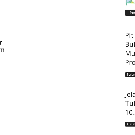
Po
Pl
r
Bu
am
Mu
Pro
Tulu
Jel
Tu
10
Tulu