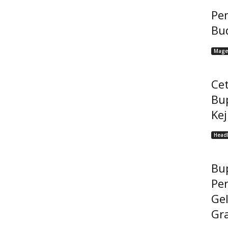
Pem
Bu
Mage
Cet
Bu
Ke
Headl
Bup
Pe
Gel
Gra