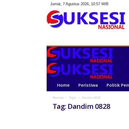
Jumat, 7 Agustus 2026, 10:57 WIB
S
u
k
s
e
s
i
N
a
Home
Peristiwa
Politik Pe
s
i
Beranda
Topik
Dandim 0828
o
Tag: Dandim 0828
n
a
l