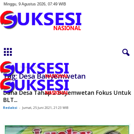
Minggu, 9 Agustus 2026, 07:49 WIB
S
u
k
s
e
s
Beranda
Topik
Desa Banyemwetan
i
Tag: Desa Banyemwetan
N
a
s
Dana Desa Tahap 2 Bayemwetan Fokus Untuk
i
BLT...
o
Redaksi
-
Jumat, 25 Juni 2021, 21:23 WIB
n
a
l