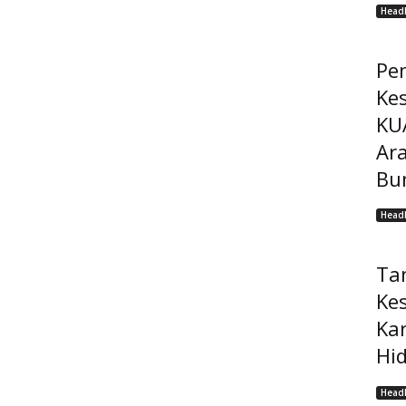
Headl
Pe
Ke
KU
Ar
Bu
Headl
Ta
Ke
Ka
Hi
Headl