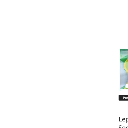
Po
Lep
Soe