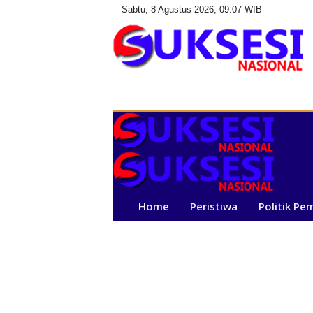
Sabtu, 8 Agustus 2026, 09:07 WIB
S
u
k
s
e
s
i
N
a
Home
Peristiwa
Politik Pe
s
i
o
n
a
l