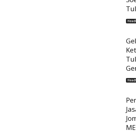
Tu
Headl
Ge
Ke
Tu
Ge
Headl
Pe
Jas
Jo
MEP