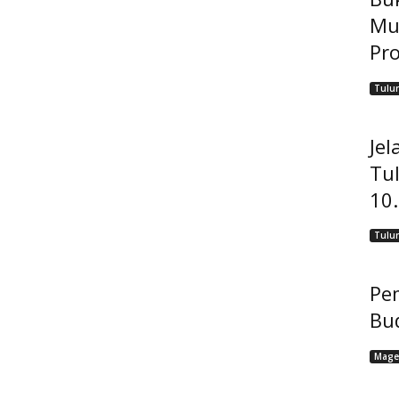
Mu
Pro
Tulu
Jel
Tu
10
Tulu
Pem
Bu
Mage