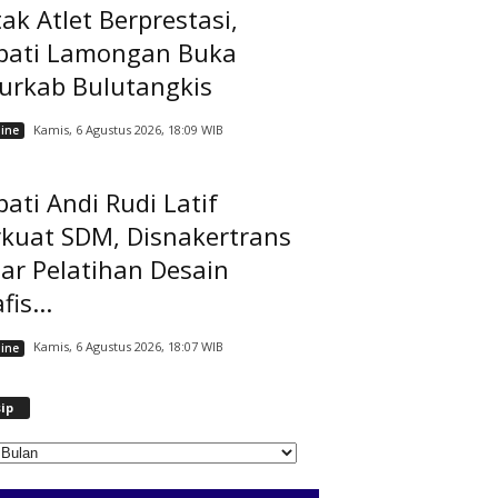
ak Atlet Berprestasi,
pati Lamongan Buka
jurkab Bulutangkis
Kamis, 6 Agustus 2026, 18:09 WIB
ine
ati Andi Rudi Latif
rkuat SDM, Disnakertrans
ar Pelatihan Desain
fis...
Kamis, 6 Agustus 2026, 18:07 WIB
ine
A
ip
r
s
i
p