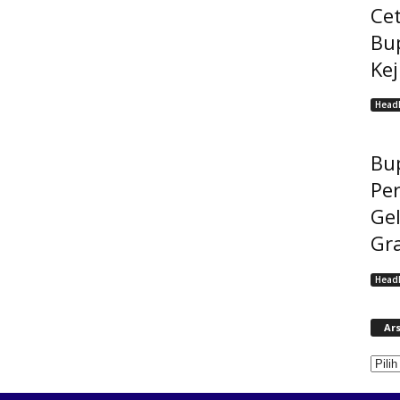
Cet
Bu
Ke
Headl
Bup
Pe
Gel
Gra
Headl
Ars