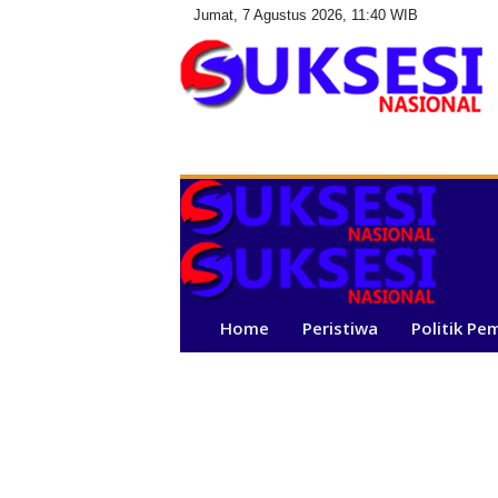
Jumat, 7 Agustus 2026, 11:40 WIB
S
u
k
s
e
s
i
N
a
Home
Peristiwa
Politik Pe
s
i
o
n
a
l