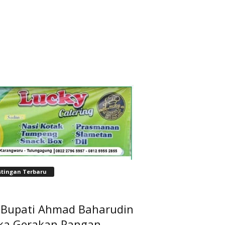
stingan Terbaru
t Bupati Ahmad Baharudin
ka Gerakan Pangan