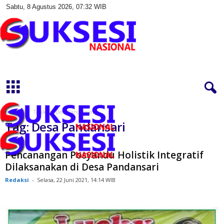
Sabtu, 8 Agustus 2026, 07:32 WIB
S
u
k
s
e
s
Beranda
Topik
Desa Pandansari
i
Tag: Desa Pandansari
N
a
s
Pencanangan Posyandu Holistik Integratif
i
Dilaksanakan di Desa Pandansari
o
Redaksi
-
Selasa, 22 Juni 2021, 14:14 WIB
n
a
l