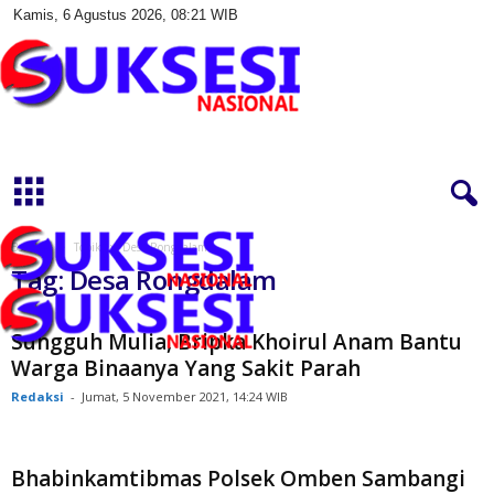
Kamis, 6 Agustus 2026, 08:21 WIB
S
u
k
s
e
s
Beranda
Topik
Desa Rongdalam
i
Tag: Desa Rongdalam
N
a
s
Sungguh Mulia, Bripka Khoirul Anam Bantu
i
Warga Binaanya Yang Sakit Parah
o
Redaksi
-
Jumat, 5 November 2021, 14:24 WIB
n
a
l
Bhabinkamtibmas Polsek Omben Sambangi