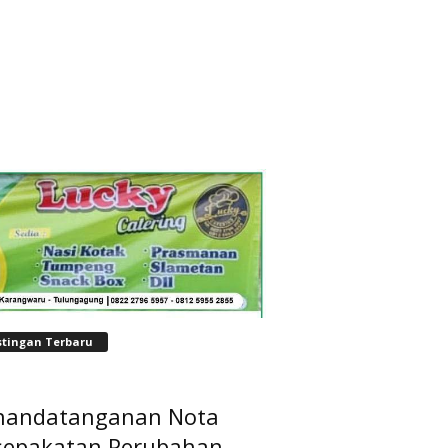
stingan Terbaru
nandatanganan Nota
sepakatan Perubahan