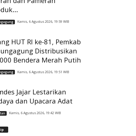
rah dan Pameran
duk...
Kamis, 6 Agustus 2026, 19:59 WIB
ngagung
ang HUT RI ke-81, Pemkab
lungagung Distribusikan
.000 Bendera Merah Putih
Kamis, 6 Agustus 2026, 19:51 WIB
ngagung
des Jajar Lestarikan
daya dan Upacara Adat
Kamis, 6 Agustus 2026, 19:42 WIB
tan
A
ip
r