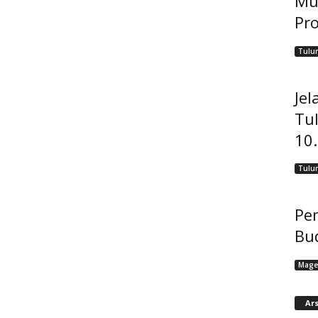
Mu
Pro
Tulu
Jel
Tu
10
Tulu
Pem
Bu
Mage
Ars