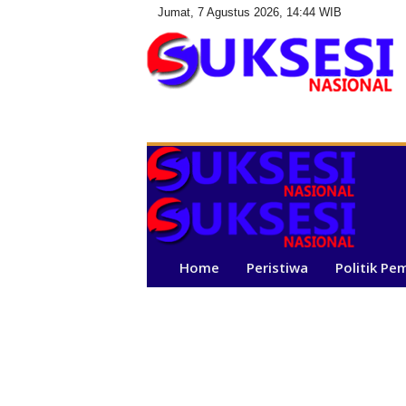
Jumat, 7 Agustus 2026, 14:44 WIB
S
u
k
s
e
s
i
N
a
Home
Peristiwa
Politik Pe
s
i
o
n
a
l