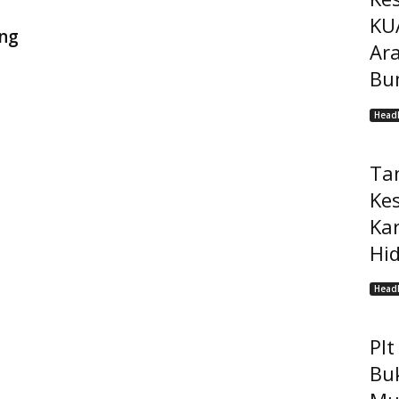
KU
ung
Ar
Bu
Headl
Ta
Ke
Ka
Hi
Headl
Pl
Bu