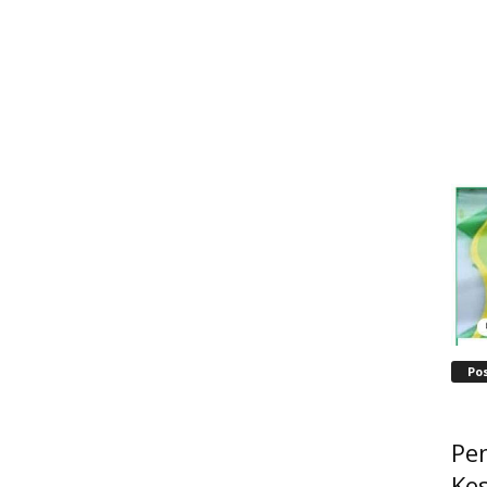
Po
Pe
Ke