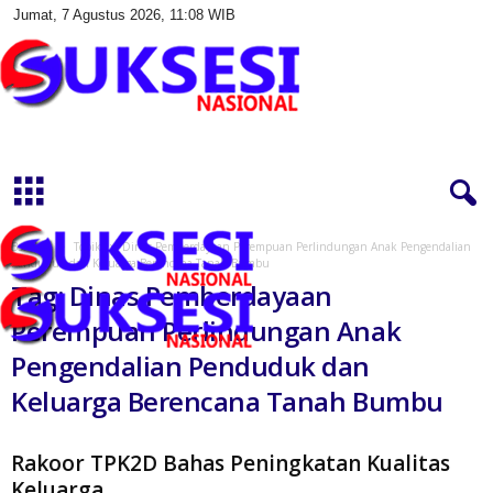
Jumat, 7 Agustus 2026, 11:08 WIB
S
u
k
s
e
s
Beranda
Topik
Dinas Pemberdayaan Perempuan Perlindungan Anak Pengendalian
i
Penduduk dan Keluarga Berencana Tanah Bumbu
N
Tag: Dinas Pemberdayaan
a
Perempuan Perlindungan Anak
s
i
Pengendalian Penduduk dan
o
Keluarga Berencana Tanah Bumbu
n
a
l
Rakoor TPK2D Bahas Peningkatan Kualitas
Keluarga