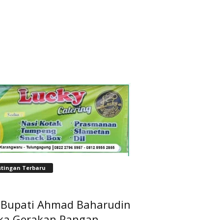
stingan Terbaru
t Bupati Ahmad Baharudin
ka Gerakan Pangan