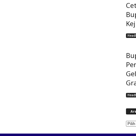
Cet
Bu
Ke
Headl
Bup
Pe
Gel
Gra
Headl
Ars