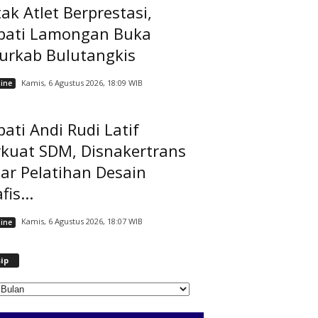
ak Atlet Berprestasi,
pati Lamongan Buka
jurkab Bulutangkis
Kamis, 6 Agustus 2026, 18:09 WIB
ine
ati Andi Rudi Latif
rkuat SDM, Disnakertrans
ar Pelatihan Desain
fis...
Kamis, 6 Agustus 2026, 18:07 WIB
ine
A
ip
r
s
i
p