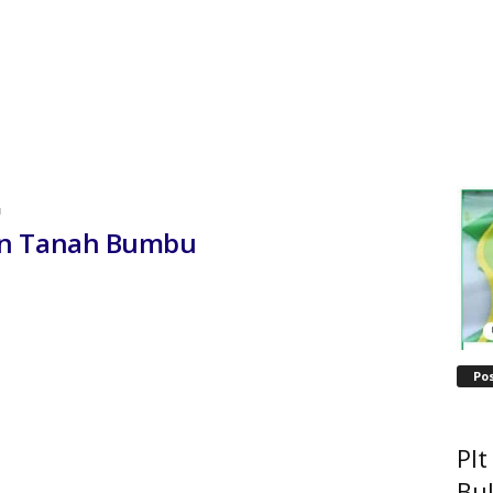
u
an Tanah Bumbu
Po
Pl
Bu