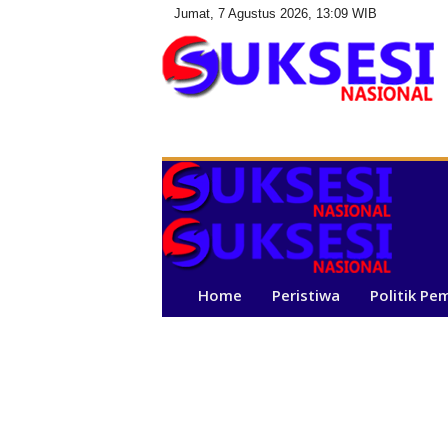
Jumat, 7 Agustus 2026, 13:09 WIB
S
u
k
s
e
s
i
N
a
Home
Peristiwa
Politik Pe
s
i
o
n
a
l