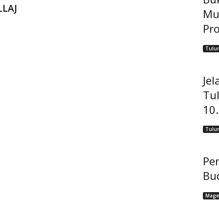
LLAJ
Mu
Pro
Tulu
Jel
Tu
10
Tulu
Pem
Bu
Mage