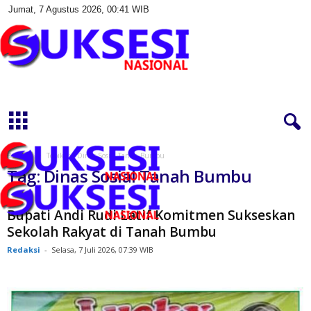
Jumat, 7 Agustus 2026, 00:41 WIB
S
u
k
s
e
s
Beranda
Topik
Dinas Sosial Tanah Bumbu
i
Tag: Dinas Sosial Tanah Bumbu
N
a
s
Bupati Andi Rudi Latif Komitmen Sukseskan
i
Sekolah Rakyat di Tanah Bumbu
o
Redaksi
-
Selasa, 7 Juli 2026, 07:39 WIB
n
a
l