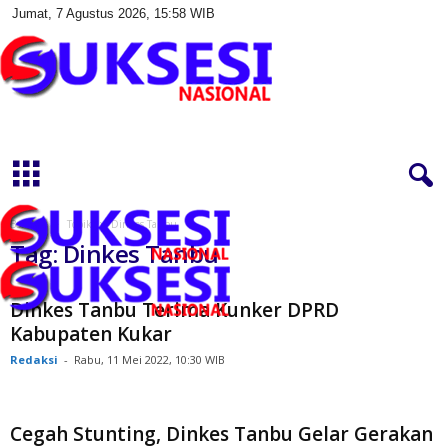
Jumat, 7 Agustus 2026, 15:58 WIB
S
u
k
s
e
s
Beranda
Topik
Dinkes Tanbu
i
Tag: Dinkes Tanbu
N
a
s
Dinkes Tanbu Terima Kunker DPRD
i
Kabupaten Kukar
o
Redaksi
-
Rabu, 11 Mei 2022, 10:30 WIB
n
a
l
Cegah Stunting, Dinkes Tanbu Gelar Gerakan