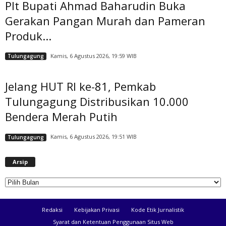
Plt Bupati Ahmad Baharudin Buka
Gerakan Pangan Murah dan Pameran
Produk...
Kamis, 6 Agustus 2026, 19:59 WIB
Tulungagung
Jelang HUT RI ke-81, Pemkab
Tulungagung Distribusikan 10.000
Bendera Merah Putih
Kamis, 6 Agustus 2026, 19:51 WIB
Tulungagung
A
Arsip
r
s
i
p
Redaksi
Kebijakan Privasi
Kode Etik Jurnalistik
Syarat dan Ketentuan Penggunaan Situs Web