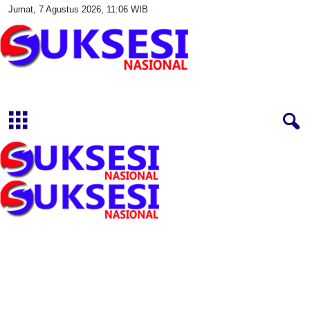
Jumat, 7 Agustus 2026, 11:06 WIB
S
u
k
s
e
s
i
N
a
s
i
o
n
a
l