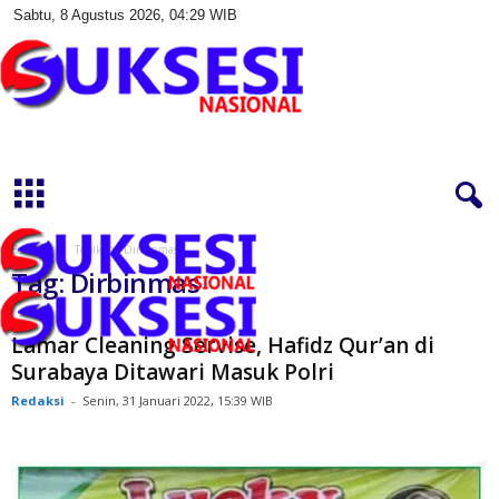
Sabtu, 8 Agustus 2026, 04:29 WIB
S
u
k
s
e
s
Beranda
Topik
Dirbinmas
i
Tag: Dirbinmas
N
a
s
Lamar Cleaning Servise, Hafidz Qur’an di
i
Surabaya Ditawari Masuk Polri
o
Redaksi
-
Senin, 31 Januari 2022, 15:39 WIB
n
a
l