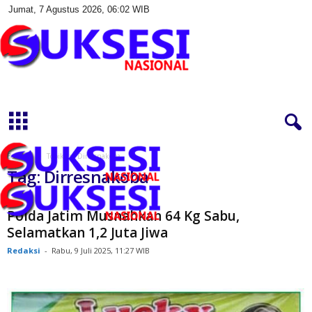
Jumat, 7 Agustus 2026, 06:02 WIB
S
u
k
s
e
s
Beranda
Topik
Dirresnakoba
i
Tag: Dirresnakoba
N
a
s
Polda Jatim Musnahkan 64 Kg Sabu,
i
Selamatkan 1,2 Juta Jiwa
o
Redaksi
-
Rabu, 9 Juli 2025, 11:27 WIB
n
a
l