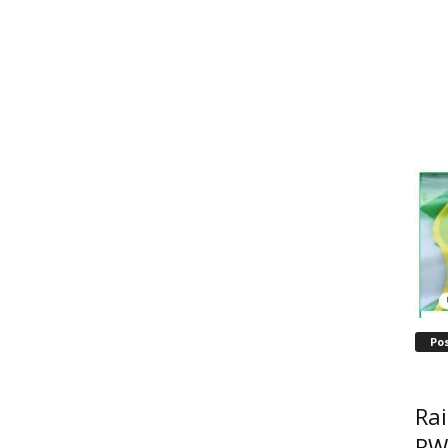
Po
Ra
RW