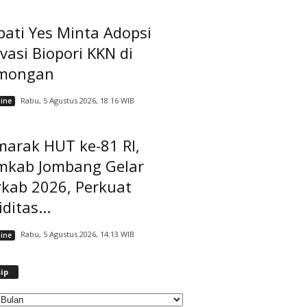
ati Yes Minta Adopsi
vasi Biopori KKN di
mongan
Rabu, 5 Agustus 2026, 18:16 WIB
ine
marak HUT ke-81 RI,
mkab Jombang Gelar
rkab 2026, Perkuat
iditas...
Rabu, 5 Agustus 2026, 14:13 WIB
ine
A
ip
r
s
i