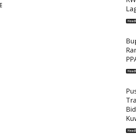
E
Lag
Headl
Bu
Ra
PP
Headl
Pu
Tr
Bi
Kuw
Headl