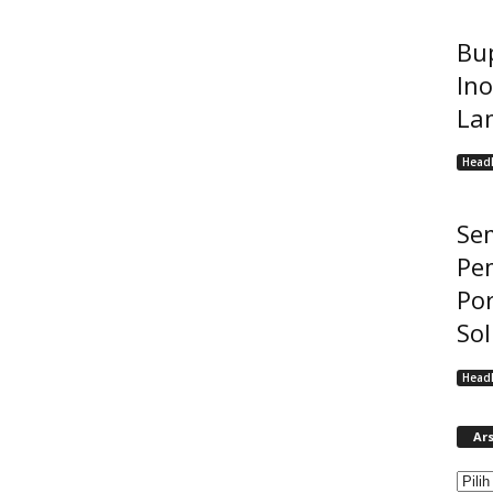
Bup
Ino
La
Headl
Se
Pe
Po
Sol
Headl
Ars