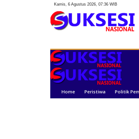
Kamis, 6 Agustus 2026, 07:36 WIB
S
u
k
s
e
s
i
N
a
Home
Peristiwa
Politik Pe
s
i
o
n
a
l