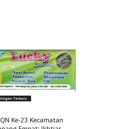
stingan Terbaru
QN Ke-23 Kecamatan
pang Empat: Ikhtiar