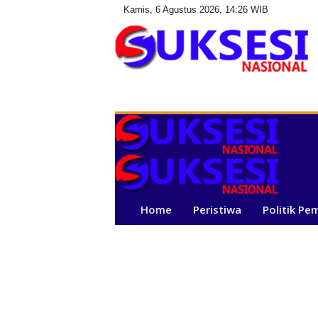
Kamis, 6 Agustus 2026, 14:26 WIB
S
u
k
s
e
s
i
N
a
Home
Peristiwa
Politik Pe
s
i
o
n
a
l