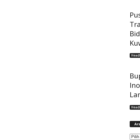
Pu
Tr
Bi
Kuw
Headl
Bup
Ino
La
Headl
Ars