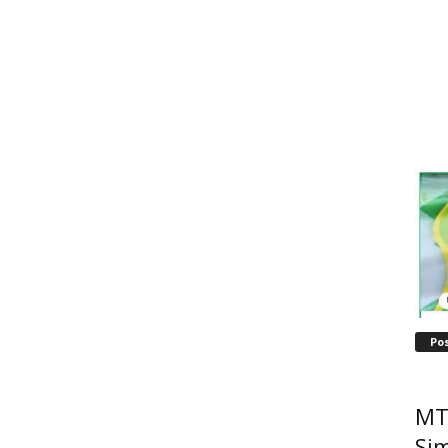
Po
MT
Sim