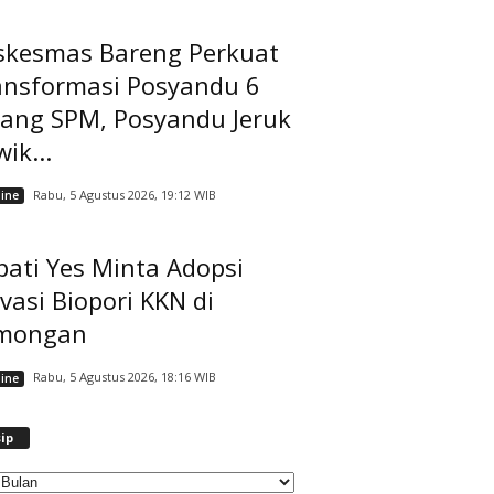
skesmas Bareng Perkuat
ansformasi Posyandu 6
dang SPM, Posyandu Jeruk
ik...
Rabu, 5 Agustus 2026, 19:12 WIB
ine
ati Yes Minta Adopsi
vasi Biopori KKN di
mongan
Rabu, 5 Agustus 2026, 18:16 WIB
ine
A
ip
r
s
i