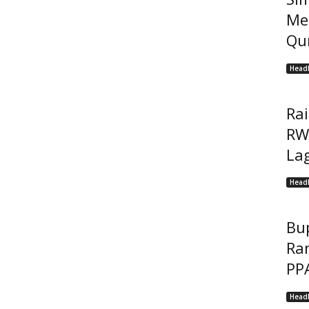
Me
Qur
Headl
Ra
RW
Lag
Headl
Bu
Ra
PP
Headl