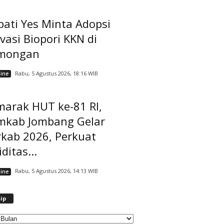
ati Yes Minta Adopsi
vasi Biopori KKN di
mongan
Rabu, 5 Agustus 2026, 18:16 WIB
ine
marak HUT ke-81 RI,
mkab Jombang Gelar
rkab 2026, Perkuat
iditas...
Rabu, 5 Agustus 2026, 14:13 WIB
ine
A
ip
r
s
i