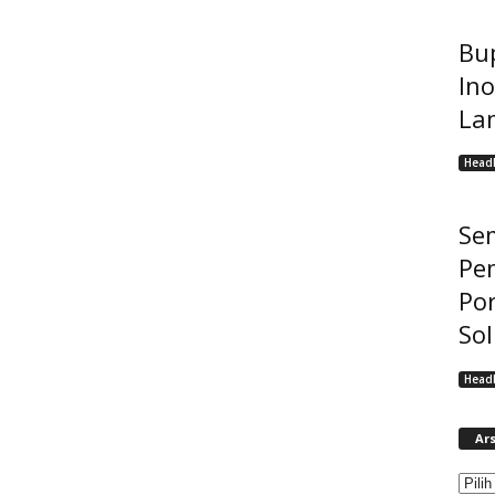
Bup
Ino
La
Headl
Se
Pe
Po
Sol
Headl
Ars