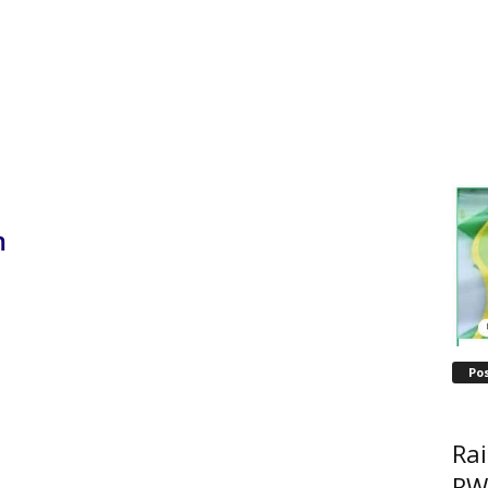
m
Po
Ra
RW