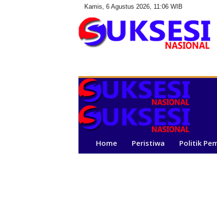
Kamis, 6 Agustus 2026, 11:06 WIB
S
u
k
s
e
s
i
N
a
Home
Peristiwa
Politik Pe
s
i
o
n
a
l