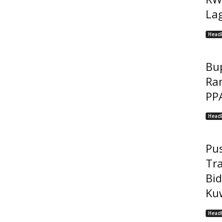
Lag
Headl
Bu
Ra
PP
Headl
Pu
Tr
Bi
Kuw
Headl