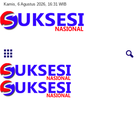
Kamis, 6 Agustus 2026, 16:31 WIB
S
u
k
s
e
s
i
N
a
s
i
o
n
a
l