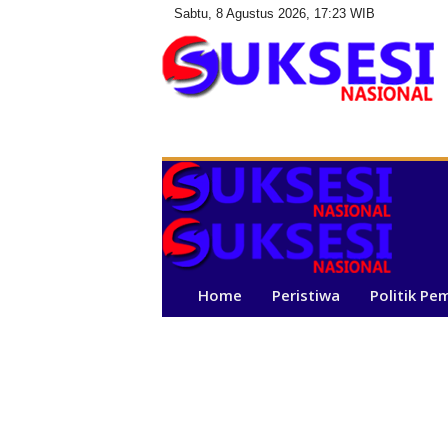
Sabtu, 8 Agustus 2026, 17:23 WIB
S
u
k
s
e
s
i
N
a
Home
Peristiwa
Politik Pe
s
i
o
n
a
l