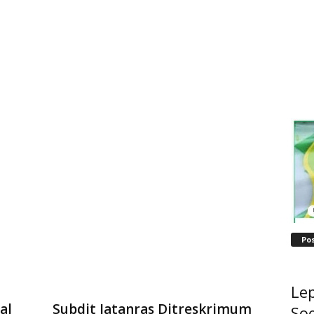
Po
Lep
al
Subdit Jatanras Ditreskrimum
Soe