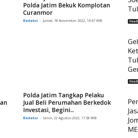
Polda Jatim Bekuk Komplotan
Tu
Curanmor
Redaksi
-
Jumat, 18 November 2022, 14:47 WIB
Headl
Ge
Ke
Tu
Ge
Headl
Polda Jatim Tangkap Pelaku
Pe
pan
Jual Beli Perumahan Berkedok
Investasi, Begini...
Jas
Jo
Redaksi
-
Senin, 22 Agustus 2022, 17:58 WIB
MEP