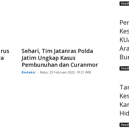
Headl
Pe
Ke
KU
Ar
urus
Sehari, Tim Jatanras Polda
Bu
ya
Jatim Ungkap Kasus
Pembunuhan dan Curanmor
Headl
Redaksi
-
Rabu, 23 Februari 2022, 19:21 WIB
Ta
Ke
Ka
Hi
Headl