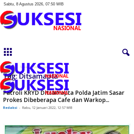
Sabtu, 8 Agustus 2026, 07:50 WIB
S
u
k
s
e
s
Beranda
Topik
Ditsamapta
i
Tag: Ditsamapta
N
a
s
Patroli KRYD Ditsamapta Polda Jatim Sasar
i
Prokes Dibeberapa Cafe dan Warkop...
o
Redaksi
-
Rabu, 12 Januari 2022, 12:57 WIB
n
a
l