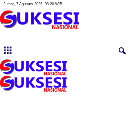
Jumat, 7 Agustus 2026, 03:20 WIB
S
u
k
s
e
s
i
N
a
s
i
o
n
a
l