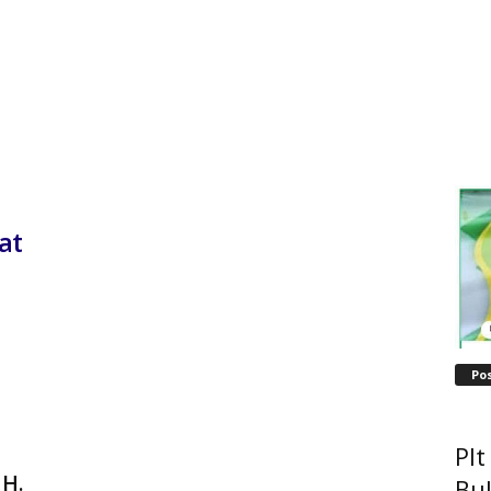
at
Po
Pl
 H.
Bu