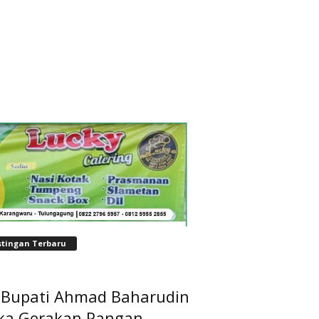
stingan Terbaru
t Bupati Ahmad Baharudin
ka Gerakan Pangan