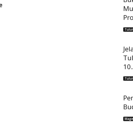
e
Mu
Pro
Tulu
Jel
Tu
10
Tulu
Pem
Bu
Mage