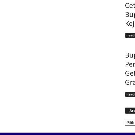
Cet
Bu
Ke
Headl
Bup
Pe
Gel
Gra
Headl
Ars