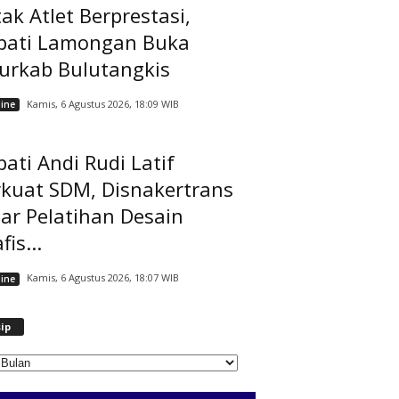
ak Atlet Berprestasi,
pati Lamongan Buka
jurkab Bulutangkis
Kamis, 6 Agustus 2026, 18:09 WIB
ine
ati Andi Rudi Latif
rkuat SDM, Disnakertrans
ar Pelatihan Desain
fis...
Kamis, 6 Agustus 2026, 18:07 WIB
ine
A
ip
r
s
i
p