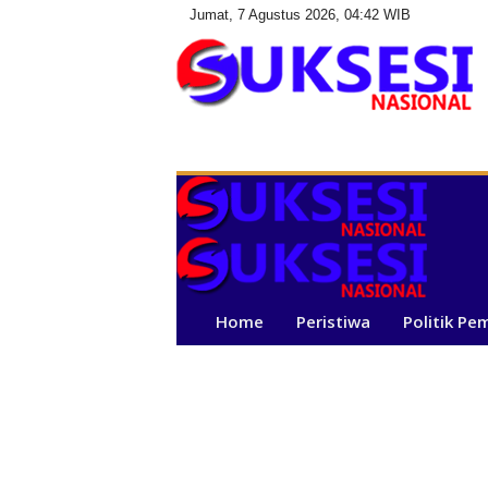
Jumat, 7 Agustus 2026, 04:42 WIB
S
u
k
s
e
s
i
N
a
Home
Peristiwa
Politik Pe
s
i
o
n
a
l