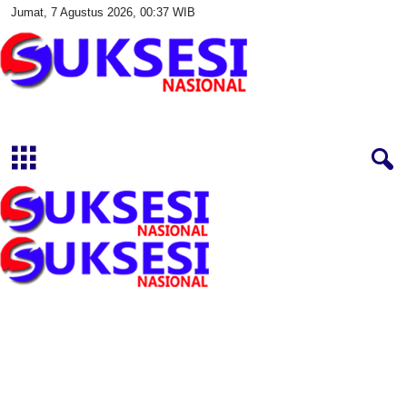
Jumat, 7 Agustus 2026, 00:37 WIB
S
u
k
s
e
s
i
N
a
s
i
o
n
a
l