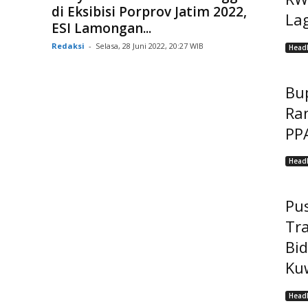
di Eksibisi Porprov Jatim 2022,
Lag
ESI Lamongan...
Redaksi
-
Selasa, 28 Juni 2022, 20:27 WIB
Headl
Bu
Ra
PP
Headl
Pu
Tr
Bi
Kuw
Headl