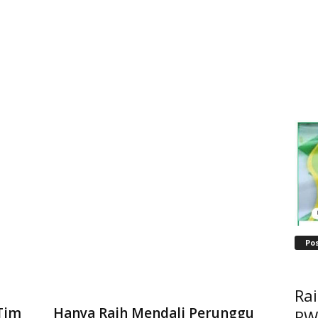
Po
Ra
Tim
Hanya Raih Mendali Perunggu
RW