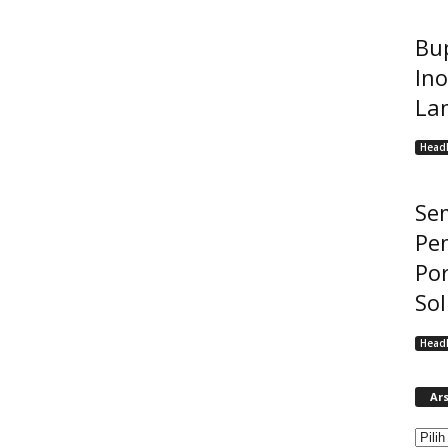
Bup
Ino
La
Headl
Se
Pe
Po
Sol
Headl
Ars