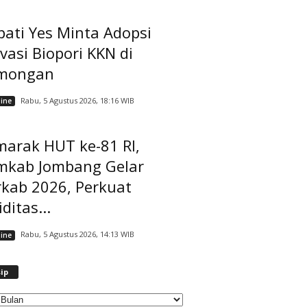
ati Yes Minta Adopsi
vasi Biopori KKN di
mongan
Rabu, 5 Agustus 2026, 18:16 WIB
ine
marak HUT ke-81 RI,
mkab Jombang Gelar
rkab 2026, Perkuat
iditas...
Rabu, 5 Agustus 2026, 14:13 WIB
ine
A
ip
r
s
i