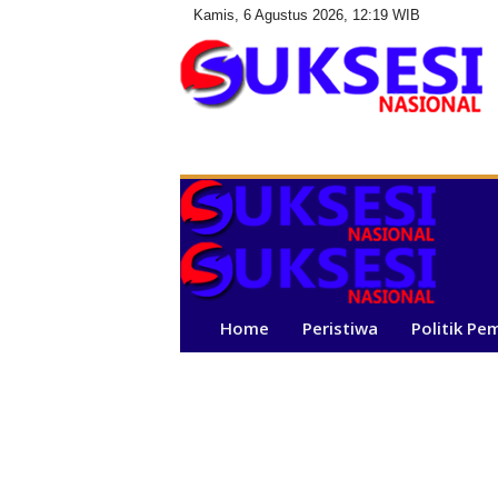
Kamis, 6 Agustus 2026, 12:19 WIB
S
u
k
s
e
s
i
N
a
Home
Peristiwa
Politik Pe
s
i
o
n
a
l