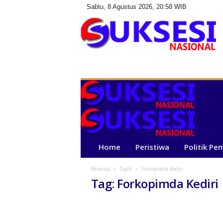
Sabtu, 8 Agustus 2026, 20:58 WIB
S
u
k
s
e
s
i
N
a
Home
Peristiwa
Politik Pe
s
i
Beranda
Topik
Forkopimda Kediri
o
Tag: Forkopimda Kediri
n
a
l