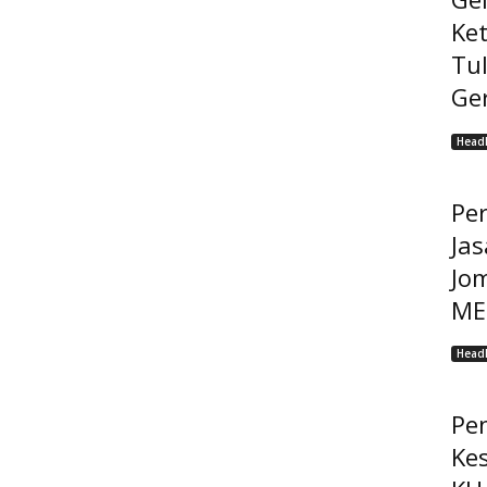
Ke
Tu
Ge
Headl
Pe
Jas
Jo
MEP
Headl
Pe
Ke