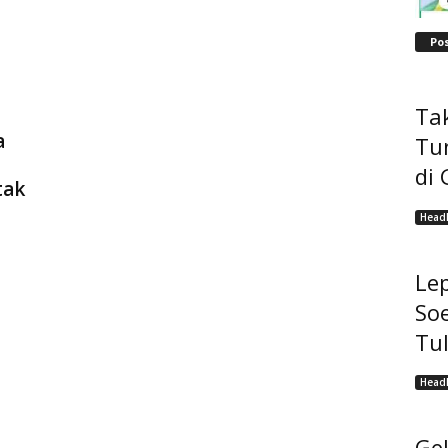
Po
Tak
a
Tu
di 
tak
Headl
Lep
Soe
Tu
Headl
Ge