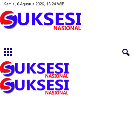
Kamis, 6 Agustus 2026, 15:24 WIB
S
u
k
s
e
s
i
N
a
s
i
o
n
a
l