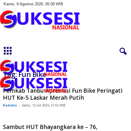
Kamis, 6 Agustus 2026, 05:00 WIB
S
u
k
s
e
s
Beranda
Topik
Fun Bike
i
Tag: Fun Bike
N
a
s
Pemkab Tanbu Apresiasi Fun Bike Peringati
i
HUT Ke-5 Laskar Merah Putih
o
Redaksi
-
Sabtu, 12 Juli 2025, 21:02 WIB
n
a
l
Sambut HUT Bhayangkara ke – 76,