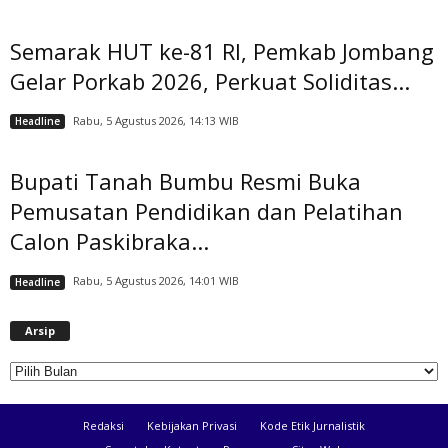
Semarak HUT ke-81 RI, Pemkab Jombang
Gelar Porkab 2026, Perkuat Soliditas...
Rabu, 5 Agustus 2026, 14:13 WIB
Headline
Bupati Tanah Bumbu Resmi Buka
Pemusatan Pendidikan dan Pelatihan
Calon Paskibraka...
Rabu, 5 Agustus 2026, 14:01 WIB
Headline
A
Arsip
r
s
i
p
Redaksi
Kebijakan Privasi
Kode Etik Jurnalistik