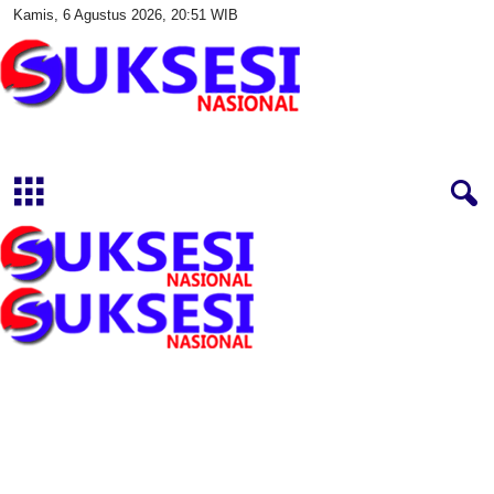
Kamis, 6 Agustus 2026, 20:51 WIB
S
u
k
s
e
s
i
N
a
s
i
o
n
a
l