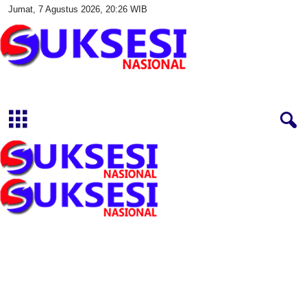
Jumat, 7 Agustus 2026, 20:26 WIB
S
u
k
s
e
s
i
N
a
s
i
o
n
a
l