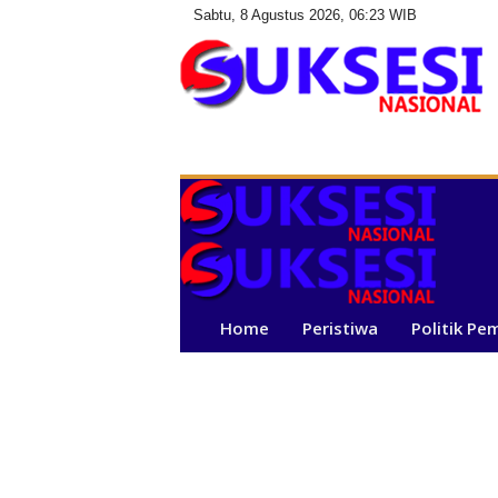
Sabtu, 8 Agustus 2026, 06:23 WIB
S
u
k
s
e
s
i
N
a
Home
Peristiwa
Politik Pe
s
i
o
n
a
l