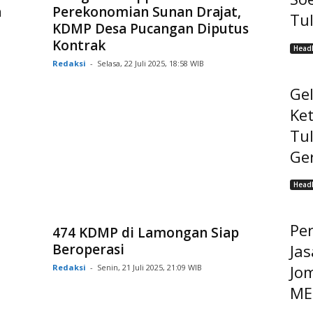
n
Perekonomian Sunan Drajat,
Tu
KDMP Desa Pucangan Diputus
Kontrak
Headl
Redaksi
-
Selasa, 22 Juli 2025, 18:58 WIB
Ge
Ke
Tu
Ge
Headl
Pe
474 KDMP di Lamongan Siap
Beroperasi
Jas
Jo
Redaksi
-
Senin, 21 Juli 2025, 21:09 WIB
MEP