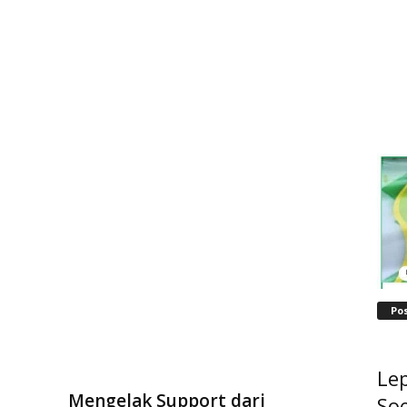
Po
Lep
Mengelak Support dari
Soe