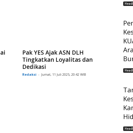
Headl
Pe
Ke
KU
Ar
ai
Pak YES Ajak ASN DLH
Bu
Tingkatkan Loyalitas dan
Dedikasi
Headl
Redaksi
-
Jumat, 11 Juli 2025, 20:42 WIB
Ta
Ke
Ka
Hi
Headl