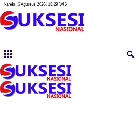
Kamis, 6 Agustus 2026, 10:29 WIB
S
u
k
s
e
s
i
N
a
s
i
o
n
a
l