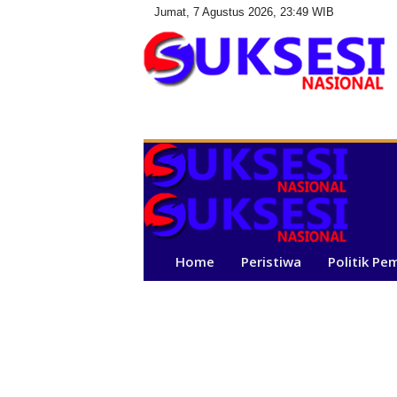
Jumat, 7 Agustus 2026, 23:49 WIB
S
u
k
s
e
s
i
N
a
Home
Peristiwa
Politik Pe
s
i
o
n
a
l