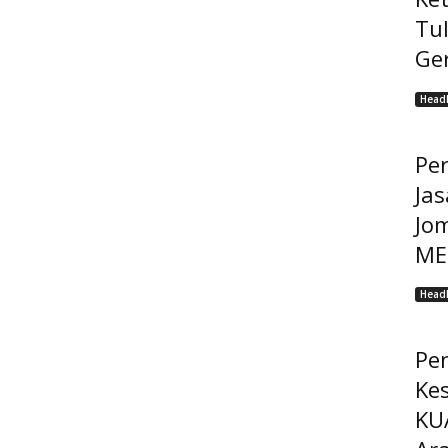
Tu
Ge
Headl
Pe
Jas
Jo
MEP
Headl
Pe
Ke
KU