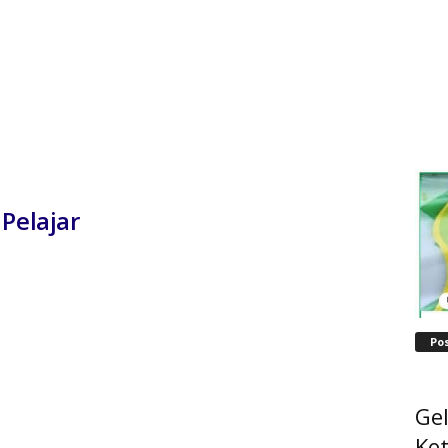
Pelajar
Po
Ge
Ke