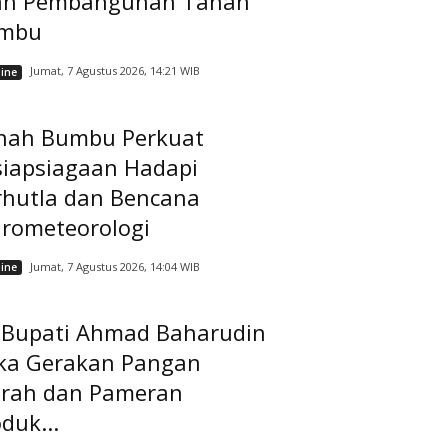
ah Pembangunan Tanah
mbu
Jumat, 7 Agustus 2026, 14:21 WIB
ine
nah Bumbu Perkuat
siapsiagaan Hadapi
rhutla dan Bencana
drometeorologi
Jumat, 7 Agustus 2026, 14:04 WIB
ine
t Bupati Ahmad Baharudin
ka Gerakan Pangan
rah dan Pameran
duk...