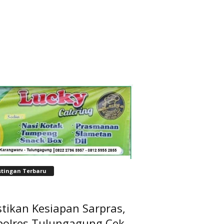
stingan Terbaru
tikan Kesiapan Sarpras,
polres Tulungagung Cek