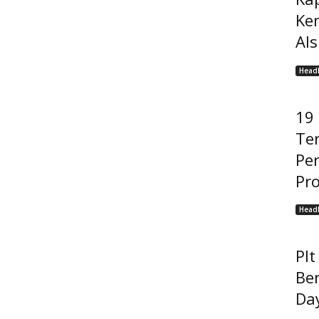
Ke
Als
Headl
19
Ter
Pe
Pro
Headl
Pl
Be
Da