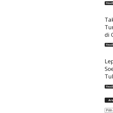
Headl
Tak
Tu
di 
Headl
Lep
Soe
Tu
Headl
Ars