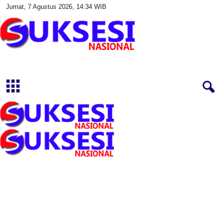
Jumat, 7 Agustus 2026, 14:34 WIB
S
u
k
s
e
s
i
N
a
s
i
o
n
a
l