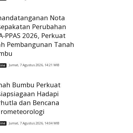
nandatanganan Nota
sepakatan Perubahan
A-PPAS 2026, Perkuat
ah Pembangunan Tanah
mbu
Jumat, 7 Agustus 2026, 14:21 WIB
ine
nah Bumbu Perkuat
siapsiagaan Hadapi
rhutla dan Bencana
drometeorologi
Jumat, 7 Agustus 2026, 14:04 WIB
ine