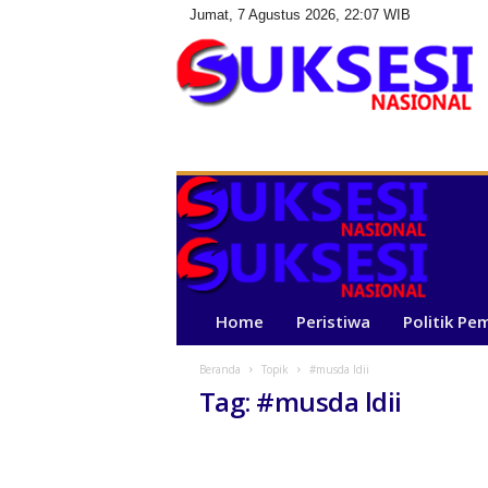
Jumat, 7 Agustus 2026, 22:07 WIB
S
u
k
s
e
s
i
N
a
Home
Peristiwa
Politik Pe
s
i
Beranda
Topik
#musda ldii
o
Tag: #musda ldii
n
a
l