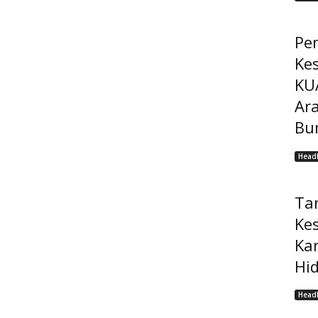
Pe
Ke
KU
Ar
Bu
Headl
Ta
Ke
Ka
Hi
Headl