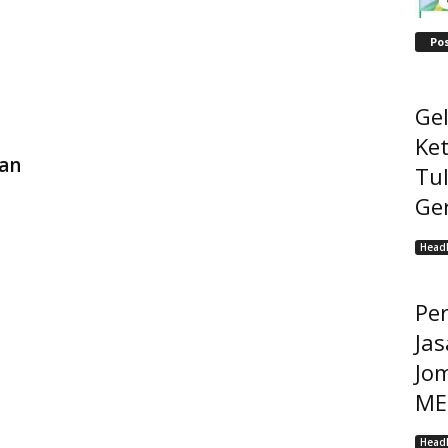
Po
Ge
Ke
an
Tu
Ge
Headl
Pe
Jas
Jo
MEP
Headl