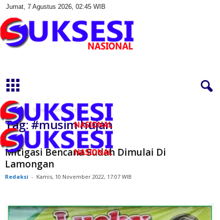
Jumat, 7 Agustus 2026, 02:45 WIB
S
u
k
s
e
s
Beranda
Topik
#musim hujan
i
Tag: #musim hujan
N
a
s
Mitigasi Bencana Sudah Dimulai Di
i
Lamongan
o
Redaksi
-
Kamis, 10 November 2022, 17:07 WIB
n
a
l