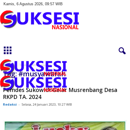
Kamis, 6 Agustus 2026, 09:57 WIB
S
u
k
s
e
s
Beranda
Topik
#musyawarah
i
Tag: #musyawarah
N
a
s
Pemdes Sukowidi Gelar Musrenbang Desa
i
RKPD TA. 2024
o
Redaksi
-
Selasa, 24 Januari 2023, 10:27 WIB
n
a
l