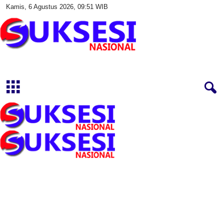
Kamis, 6 Agustus 2026, 09:51 WIB
S
u
k
s
e
s
i
N
a
s
i
o
n
a
l