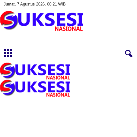
Jumat, 7 Agustus 2026, 00:21 WIB
S
u
k
s
e
s
i
N
a
s
i
o
n
a
l