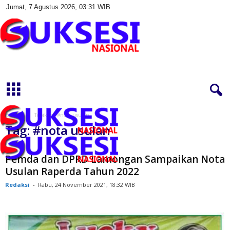
Jumat, 7 Agustus 2026, 03:31 WIB
S
u
k
s
e
s
Beranda
Topik
#nota usulan
i
Tag: #nota usulan
N
a
s
Pemda dan DPRD Lamongan Sampaikan Nota
i
Usulan Raperda Tahun 2022
o
Redaksi
-
Rabu, 24 November 2021, 18:32 WIB
n
a
l