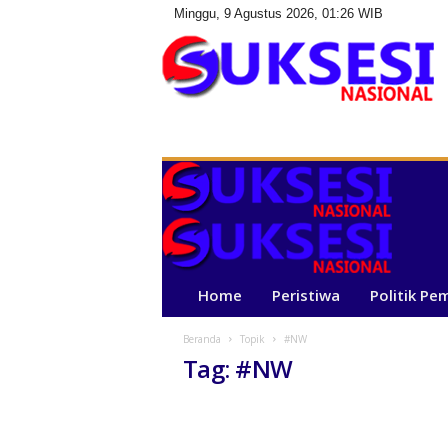
Minggu, 9 Agustus 2026, 01:26 WIB
S
u
k
s
e
s
i
N
a
Home
Peristiwa
Politik Pe
s
i
Beranda
Topik
#NW
o
Tag: #NW
n
a
l