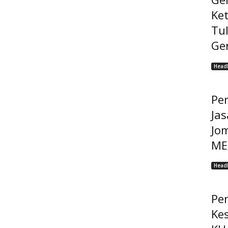
Ke
Tu
Ge
Headl
Pe
Jas
Jo
MEP
Headl
Pe
Ke