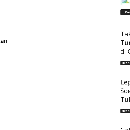
Po
Tak
kan
Tu
di 
Headl
Lep
Soe
Tu
Headl
Ge