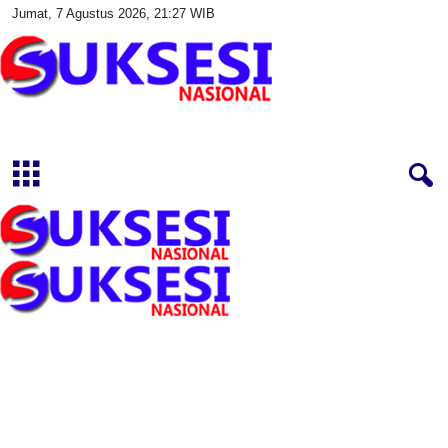
Jumat, 7 Agustus 2026, 21:27 WIB
S
u
k
s
e
s
i
N
a
s
i
o
n
a
l