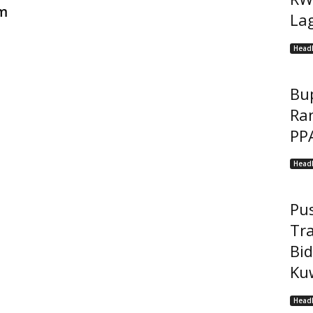
am
Lag
Headl
Bu
Ra
PP
Headl
Pu
Tr
Bi
Kuw
Headl