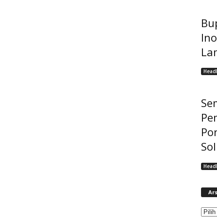
Bup
Ino
La
Headl
Se
Pe
Po
Sol
Headl
Ars