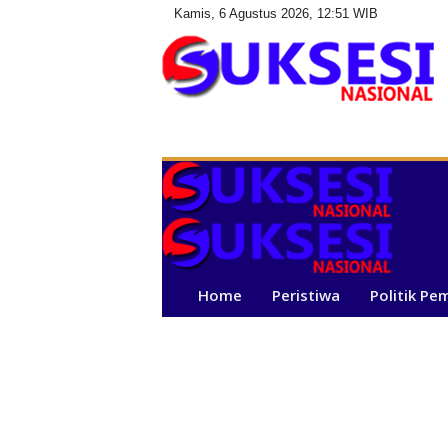
Kamis, 6 Agustus 2026, 12:51 WIB
S
u
k
s
e
s
i
N
a
Home
Peristiwa
Politik Pe
s
i
o
n
a
l