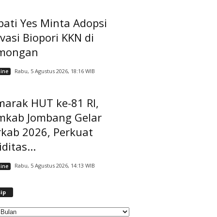
ati Yes Minta Adopsi
vasi Biopori KKN di
mongan
Rabu, 5 Agustus 2026, 18:16 WIB
ine
marak HUT ke-81 RI,
mkab Jombang Gelar
rkab 2026, Perkuat
iditas...
Rabu, 5 Agustus 2026, 14:13 WIB
ine
A
ip
r
s
i