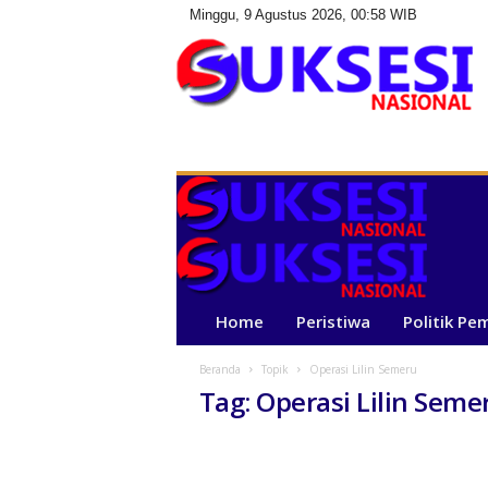
Minggu, 9 Agustus 2026, 00:58 WIB
S
u
k
s
e
s
i
N
a
Home
Peristiwa
Politik Pe
s
i
Beranda
Topik
Operasi Lilin Semeru
o
Tag: Operasi Lilin Seme
n
a
l