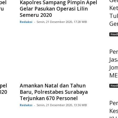
pel
Kapolres Sampang Pimpin Apel
Ke
ru
Gelar Pasukan Operasi Lilin
Semeru 2020
Tu
Ge
Redaksi
-
Senin, 21 Desember 2020, 17:28 WIB
Headl
Pe
Jas
Jo
MEP
pel
Amankan Natal dan Tahun
Headl
020
Baru, Polrestabes Surabaya
Terjunkan 670 Personel
Pe
Redaksi
-
Senin, 21 Desember 2020, 13:36 WIB
Ke