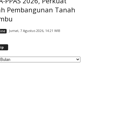
A-PPAS 2026, Perkuat
ah Pembangunan Tanah
mbu
Jumat, 7 Agustus 2026, 14:21 WIB
ine
A
ip
r
s
i
p